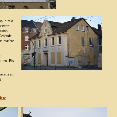
p, direkt
stätte
asino,
 Gebäude
us machte
h
nnen. Bis
ereits am
g
tte