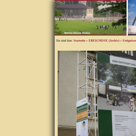
Sie sind hier:
Startseite
»
EREIGNISSE (Archiv)
»
Ereigniss