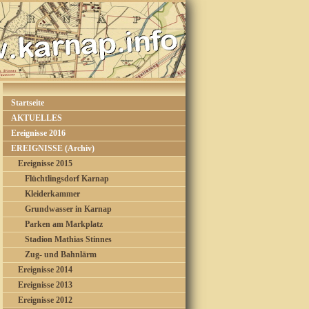
Startseite
AKTUELLES
Ereignisse 2016
EREIGNISSE (Archiv)
Ereignisse 2015
Flüchtlingsdorf Karnap
Kleiderkammer
Grundwasser in Karnap
Parken am Markplatz
Stadion Mathias Stinnes
Zug- und Bahnlärm
Ereignisse 2014
Ereignisse 2013
Ereignisse 2012